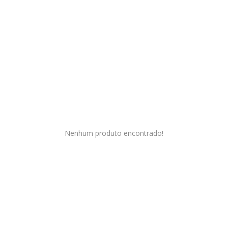
Sites Grátis
Blog
Lista de Desejos
Hospedagem de Sites
Login Hospedagem
Nenhum produto encontrado!
Login na Loja
Cadastre-se