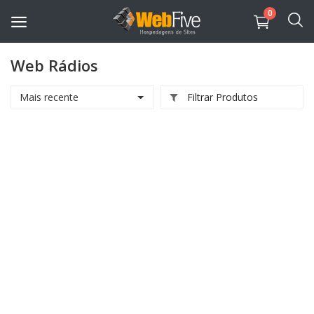
0
Web Rádios
Sites PHP
Mais recente
Filtrar Produtos
Sites HTML
Aplicativos
Sistemas
Lojas Virtuais
Governamentais
Portais Igreja