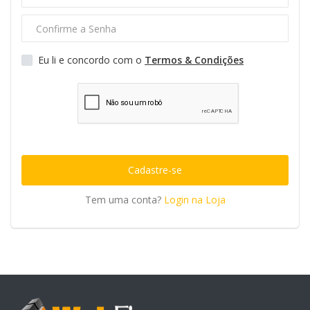
Sites Grátis
Blog
Eu li e concordo com o
Termos & Condições
Lista de Desejos
Hospedagem de Sites
Login Hospedagem
Cadastre-se
Login na Loja
Tem uma conta?
Login na Loja
Cadastre-se