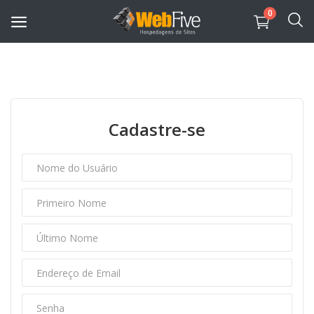
0
Sites PHP
Sites HTML
Cadastre-se
Aplicativos
Sistemas
Lojas Virtuais
Governamentais
Portais Igreja