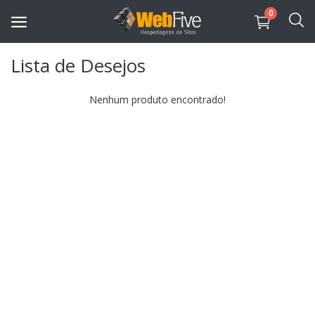
0
Lista de Desejos
Sites PHP
Nenhum produto encontrado!
Sites HTML
Aplicativos
Sistemas
Lojas Virtuais
Governamentais
Portais Igreja