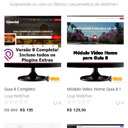
Surpreenda-se com os Últimos Lançamentos da WebFive !
Guia 8 Completo
Módulo Video Home Guia 8.1
Loja WebFive
Loja WebFive
0
0
R$
650
R$
195
R$
129,90