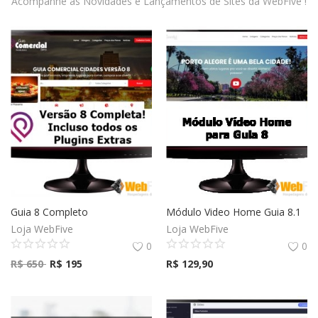
Acompanhe as Novidades e Lançamentos de Sites da WebFive !
Guia 8 Completo
Módulo Video Home Guia 8.1
Loja WebFive
Loja WebFive
0
0
R$
650
R$
195
R$
129,90