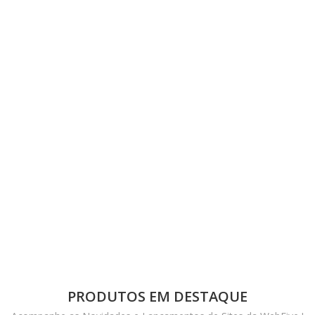
Sites Grátis
Blog
Lista de Desejos
Hospedagem de Sites
Login Hospedagem
Login na Loja
Cadastre-se
PRODUTOS EM DESTAQUE